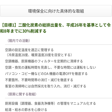
環境保全に向けた具体的な取組
【目標1】二酸化炭素の総排出量を、平成26年を基準として令
和8年までに30%削減する
（館内での活動）
空調の設定温度を適正に管理する
（冷房温度28度、暖房温度20度を目安とする）
空調機器、厨房機器のフィルターを定期的に清掃する
空調・換気の運転時間を見直し、不要な時間には運転をしない
パソコン・コピー機などのOA 機器の電源OFFを徹底する
不要箇所、不要時間帯の消灯・減灯を徹底する
客室の清掃時には自然採光を取り入れ、消灯・減灯する
（厨房に関する取組）
厨房設備（調理器、食器洗浄機等）の管理をマニュアル化する
給湯・給水の節水を心掛ける