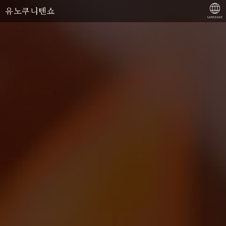
유노쿠니텐쇼