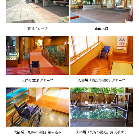
玄関スロープ
正面入口
天祥の館1F スロープ
大浴場「悠幻の湯殿」スロープ
大浴場「九谷の湯処」踏み込み
大浴場「九谷の湯処」露天手すり