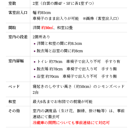
室数
2室（白雲の館4F・5Fに各1室ずつ）
客室出入口
幅 約85cm
車椅子のまま出入りが可能 ※画像（客室出入口）
間取
洋間
約30㎡
、和室12畳
室内の段差
2箇所あり
洋間と和室の間に約8.5cm
脱衣場と浴室の間に約8cm
室内扉幅
トイレ 約79cm 車椅子で出入り不可 手すり有
脱衣場 約78cm 車椅子で出入り可 手すり無
浴室 約70cm 車椅子で出入り不可 手すり無
ベッド
寝起きのしやすい高さ（約50cm）のシモンズベッド
2台
和室
最大6名までお布団での就寝が可能
その他
室内の調度品（生け花、額縁、掛け軸等）は、事前
連絡にて撤去可
冷蔵庫の開閉についても事前連絡にて対応可