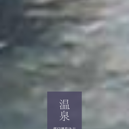
悠幻/滝見/九谷