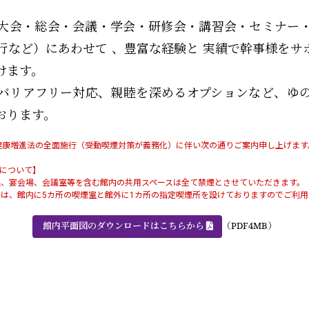
大会・総会・会議・学会・研修会・講習会・セミナー
行など）にあわせて 、豊富な経験と 実績で幹事様をサ
けます。
バリアフリー対応、親睦を深めるオプションなど、ゆ
おります。
健康増進法の全面施行（受動喫煙対策が義務化）に伴い次の通りご案内申し上げます
について】
処、宴会場、会議室等を含む館内の共用スペースは全て禁煙とさせていただきます。
は、館内に5カ所の喫煙室と館外に1カ所の指定喫煙所を設けておりますのでご利
館内平面図のダウンロードはこちらから
（PDF4MB）