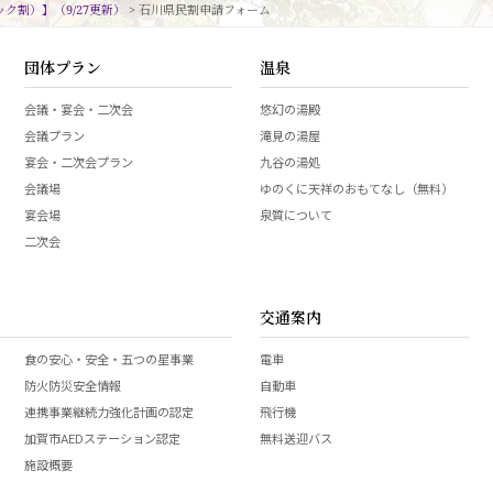
ック割）】（9/27更新）
>
石川県民割申請フォーム
団体プラン
温泉
会議・宴会・二次会
悠幻の湯殿
会議プラン
滝見の湯屋
宴会・二次会プラン
九谷の湯処
会議場
ゆのくに天祥のおもてなし（無料）
宴会場
泉質について
二次会
交通案内
食の安心・安全・五つの星事業
電車
防火防災安全情報
自動車
連携事業継続力強化計画の認定
飛行機
加賀市AEDステーション認定
無料送迎バス
施設概要