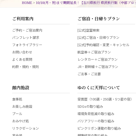
HOME
>
10/10(月・祝)まで期間延長！【石川県旅行 県民旅行割（中部ブロ
ご利用案内
ご宿泊・日帰りプラン
ご予約・ご宿泊案内
[公式]空室検索
パンフレット請求
[公式]ご宿泊・日帰りプラン
フォトライブラリー
[公式]予約確認・変更・キャンセル
お問い合わせ
航空券＋ご宿泊プラン
よくある質問
レンタカー＋ご宿泊プラン
約款・規約・規則
JR・新幹線＋ご宿泊プラン
ご法事・ご法要
館内施設
ゆのくに天祥について
食事処
受賞歴（100選・250選・5つ星の宿）
お楽しみ施設
SDGsの取り組み
プール
環境負荷低減の取り組み
おみやげ処
バリアフリーの取り組み
リラクゼーション
ピンクリボン運動の取り組み
宴会場
健康経営の取り組み