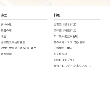
客室
料理
天祥の館
白雲膳【基本料理】
白雲の館
天祥膳【特選料理】
洋室
のど黒＆能登牛会席
温泉露天風呂付客室
冬の味覚・ズワイ蟹×温泉
2世代3世代のご家族向け客室
ご朝食のご案内
客室検索
お子様料理
お料理追加プラン
食物アレルギーの対応について