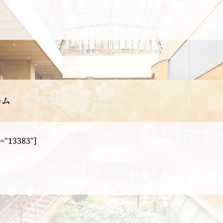
ーム
="13383"]